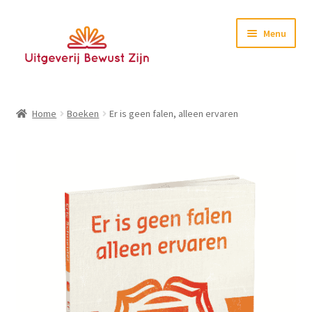
Ga
Ga
Menu
door
naar
naar
de
navigatie
inhoud
Home
Home
Boeken
Er is geen falen, alleen ervaren
Boeken
E-books
Nieuwsbrief
Contact
Testimonials