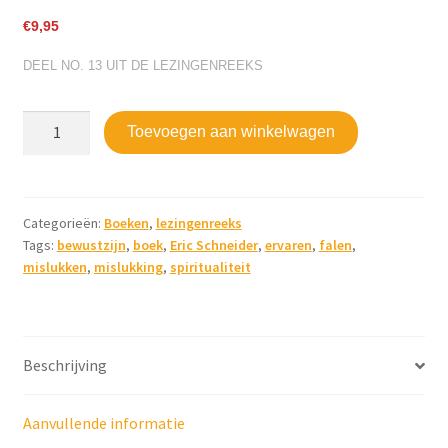
€
9,95
DEEL NO. 13 UIT DE LEZINGENREEKS
Er
Toevoegen aan winkelwagen
is
geen
falen,
alleen
Categorieën:
Boeken
,
lezingenreeks
Tags:
bewustzijn
,
boek
,
Eric Schneider
,
ervaren
,
falen
,
ervaren
mislukken
,
mislukking
,
spiritualiteit
aantal
Beschrijving
Aanvullende informatie