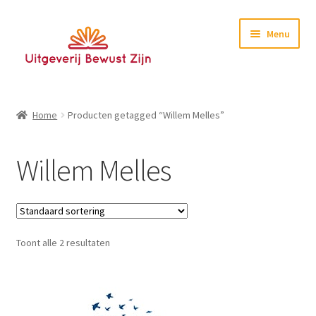
Ga
Ga
Menu
door
naar
naar
de
navigatie
inhoud
Home
Home
Producten getagged “Willem Melles”
Boeken
Willem Melles
E-books
Nieuwsbrief
Toont alle 2 resultaten
Contact
Testimonials