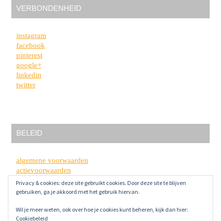
VERBONDENHEID
instagram
facebook
pinterest
google+
linkedin
twitter
BELEID
algemene voorwaarden
actievoorwaarden
privacybeleid
Privacy & cookies: deze site gebruikt cookies. Door deze site te blijven
disclaimer
gebruiken, ga je akkoord met het gebruik hiervan.
Wil je meer weten, ook over hoe je cookies kunt beheren, kijk dan hier:
Cookiebeleid