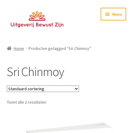
Ga
Ga
Menu
door
naar
naar
de
navigatie
inhoud
Home
Home
Producten getagged “Sri Chinmoy”
Boeken
Sri Chinmoy
E-books
Nieuwsbrief
Toont alle 2 resultaten
Contact
Testimonials