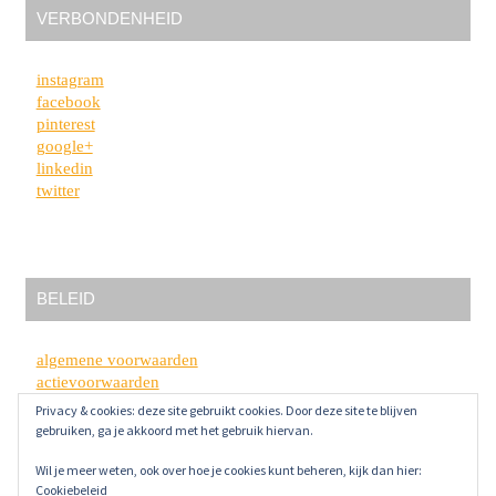
VERBONDENHEID
instagram
facebook
pinterest
google+
linkedin
twitter
BELEID
algemene voorwaarden
actievoorwaarden
privacybeleid
Privacy & cookies: deze site gebruikt cookies. Door deze site te blijven
disclaimer
gebruiken, ga je akkoord met het gebruik hiervan.
Wil je meer weten, ook over hoe je cookies kunt beheren, kijk dan hier:
Cookiebeleid