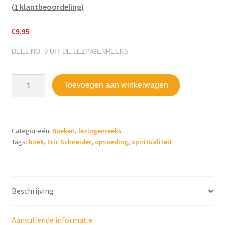
(
1
klantbeoordeling)
€
9,95
DEEL NO. 9 UIT DE LEZINGENREEKS
Spiritualiteit
Toevoegen aan winkelwagen
en
opvoeding
aantal
Categorieën:
Boeken
,
lezingenreeks
Tags:
boek
,
Eric Schneider
,
opvoeding
,
spiritualiteit
Beschrijving
Aanvullende informatie