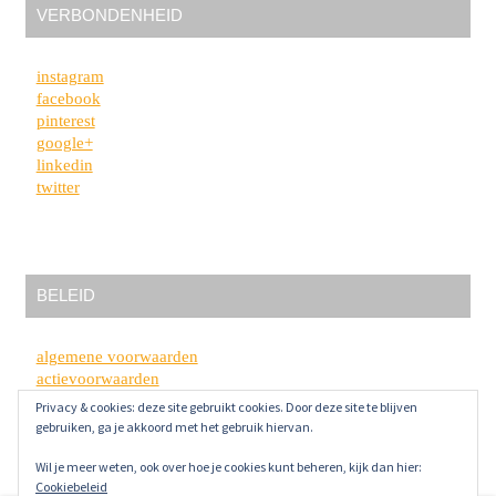
VERBONDENHEID
instagram
facebook
pinterest
google+
linkedin
twitter
BELEID
algemene voorwaarden
actievoorwaarden
privacybeleid
Privacy & cookies: deze site gebruikt cookies. Door deze site te blijven
disclaimer
gebruiken, ga je akkoord met het gebruik hiervan.
Wil je meer weten, ook over hoe je cookies kunt beheren, kijk dan hier:
Cookiebeleid