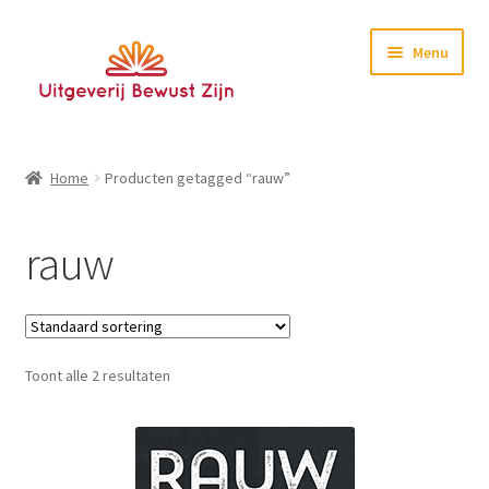
Ga
Ga
Menu
door
naar
naar
de
navigatie
inhoud
Home
Home
Producten getagged “rauw”
Boeken
rauw
E-books
Nieuwsbrief
Toont alle 2 resultaten
Contact
Testimonials