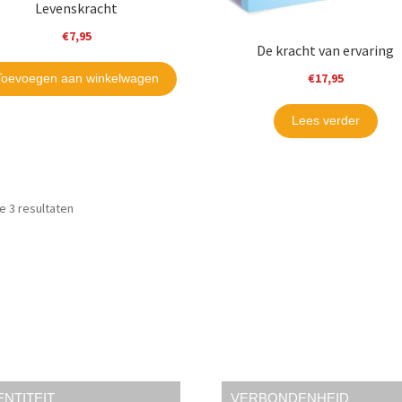
Levenskracht
€
7,95
De kracht van ervaring
€
17,95
Toevoegen aan winkelwagen
Lees verder
le 3 resultaten
ENTITEIT
VERBONDENHEID