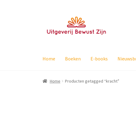
Ga
Ga
door
naar
naar
de
navigatie
inhoud
Home
Boeken
E-books
Nieuwsbr
Home
Producten getagged “kracht”