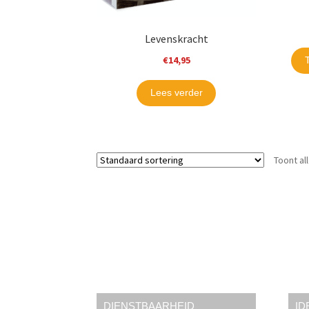
Levenskracht
€
14,95
Lees verder
Toont al
DIENSTBAARHEID
ID