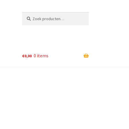
Zoeken
Zoeken
naar:
0 items
€
0,00