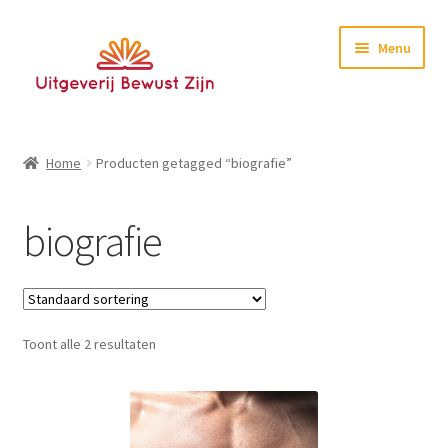
Ga
Ga
Menu
door
naar
naar
de
navigatie
inhoud
Home
Home
Producten getagged “biografie”
Boeken
biografie
E-books
Nieuwsbrief
Toont alle 2 resultaten
Contact
Testimonials