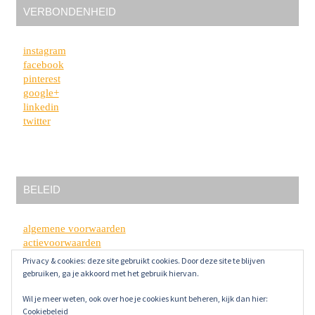
VERBONDENHEID
instagram
facebook
pinterest
google+
linkedin
twitter
BELEID
algemene voorwaarden
actievoorwaarden
privacybeleid
Privacy & cookies: deze site gebruikt cookies. Door deze site te blijven
disclaimer
gebruiken, ga je akkoord met het gebruik hiervan.
Wil je meer weten, ook over hoe je cookies kunt beheren, kijk dan hier:
Cookiebeleid